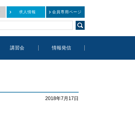
せ
求人情報
会員専用ページ
講習会
情報発信
情報発信
ニュースレター
2018年7月17日