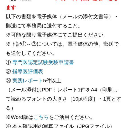
ます
以下の書類を電子媒体（メールの添付文書等）・
郵送にて事務局に送付すること。
※可能な限り電子媒体にてご提出ください。
※下記①～③については、電子媒体の他、郵送で
も送付してください。
①
専門医認定試験受験申請書
②
指導医評価表
③
実践レポート
5件以上
（メール添付はPDF：レポート1件をA4（印刷し
て読めるフォントの大きさ［10pt程度］・1頁とす
る）
※Word版は
こちら
をご活用ください。
④ 本人確認用の写真ファイル（JPGファイル）