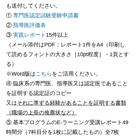
も送付してください。
①
専門医認定試験受験申請書
②
指導医評価表
③
実践レポート
15件以上
（メール添付はPDF：レポート1件をA4（印刷し
て読めるフォントの大きさ［10pt程度］・1頁とす
る）
※Word版は
こちら
をご活用ください。
④ 臨床系の専門医、指導医又は認定医であること
を証明する認定証のコピー
又は
それに準ずる経験があることを証明する書類
（職場の上長の推薦状など）
⑤ 基本プログラムのE-ラーニング受講レポート49
時間分（7科目分を1枚に記載したもの）全7枚