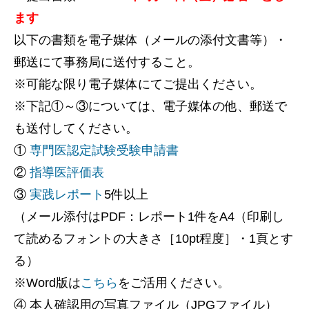
ます
以下の書類を電子媒体（メールの添付文書等）・
郵送にて事務局に送付すること。
※可能な限り電子媒体にてご提出ください。
※下記①～③については、電子媒体の他、郵送で
も送付してください。
①
専門医認定試験受験申請書
②
指導医評価表
③
実践レポート
5件以上
（メール添付はPDF：レポート1件をA4（印刷し
て読めるフォントの大きさ［10pt程度］・1頁とす
る）
※Word版は
こちら
をご活用ください。
④ 本人確認用の写真ファイル（JPGファイル）