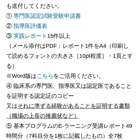
も送付してください。
①
専門医認定試験受験申請書
②
指導医評価表
③
実践レポート
15件以上
（メール添付はPDF：レポート1件をA4（印刷し
て読めるフォントの大きさ［10pt程度］・1頁とす
る）
※Word版は
こちら
をご活用ください。
④ 臨床系の専門医、指導医又は認定医であること
を証明する認定証のコピー
又は
それに準ずる経験があることを証明する書類
（職場の上長の推薦状など）
⑤ 基本プログラムのE-ラーニング受講レポート49
時間分（7科目分を1枚に記載したもの）全7枚